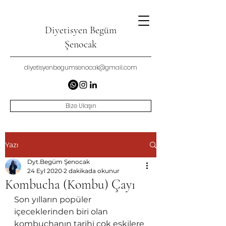
Diyetisyen Begüm
Şenocak
diyetisyenbegumsenocak@gmail.com
Bize Ulaşın
Yazı
Dyt.Begüm Şenocak
24 Eyl 2020
2 dakikada okunur
Kombucha (Kombu) Çayı
Son yılların popüler 
içeceklerinden biri olan 
kombuchanın tarihi çok eskilere 