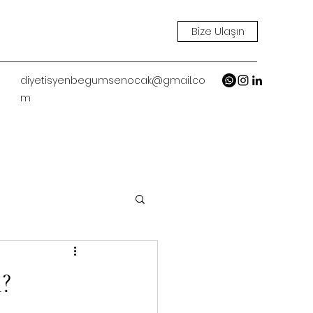
Bize Ulaşın
diyetisyenbegumsenocak@gmail.co
m
?