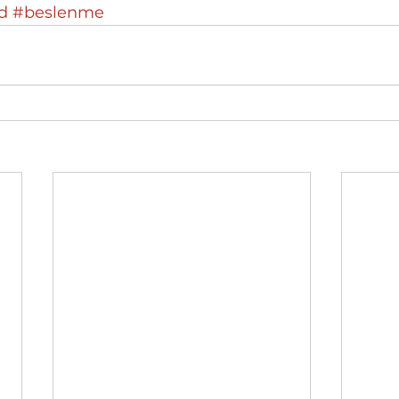
id
#beslenme