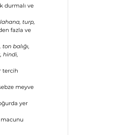
k durmalı ve 
lahana, turp, 
den fazla ve 
ton balığı, 
 hindi, 
tercih 
 sebze meyve 
oğurda yer 
iş macunu 