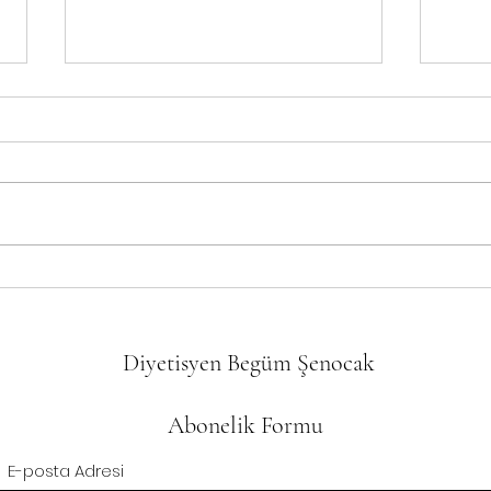
Menopoz Döneminde Beslenme
Bebeğ
Diyetisyen Begüm Şenocak
Abonelik Formu