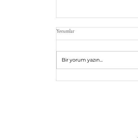
Yorumlar
Bir yorum yazın...
Kabızlık Çeken Bebeğimi Nasıl
Beslemeliyim?