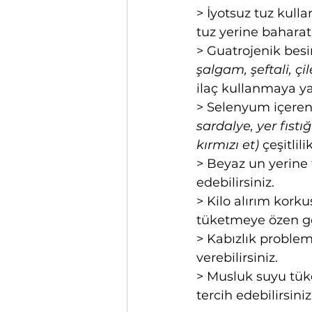
> İyotsuz tuz kull
tuz yerine baharatl
> Guatrojenik besin
şalgam, şeftali, çi
ilaç kullanmaya ya
> 
Selenyum içeren 
sardalye, yer fıstı
kırmızı et)
 çeşitlil
> Beyaz un yerine
edebilirsiniz.
> Kilo alırım kor
tüketmeye özen gö
> Kabızlık proble
verebilirsiniz.
> Musluk suyu tüke
tercih edebilirsiniz