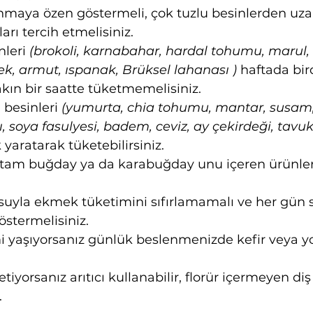
anmaya özen göstermeli, çok tuzlu besinlerden uza
arı tercih etmelisiniz.
leri 
(brokoli, karnabahar, hardal tohumu, marul, 
lek, armut, ıspanak, Brüksel lahanası )
 haftada bir
kın bir saatte tüketmemelisiniz.
besinleri 
(yumurta, chia tohumu, mantar, susam, 
ğı, soya fasulyesi, badem, ceviz, ay çekirdeği, tavuk,
ik yaratarak tüketebilirsiniz.
 tam buğday ya da karabuğday unu içeren ürünler 
kusuyla ekmek tüketimini sıfırlamamalı ve her gün
stermelisiniz.
mi yaşıyorsanız günlük beslenmenizde kefir veya y
tiyorsanız arıtıcı kullanabilir, florür içermeyen d
.